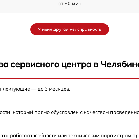
от 60 мин
от 60 мин
У меня другая неисправность
-
от 60 мин
от 60 мин
ва сервисного центра в Челябин
от 60 мин
мплектующие — до 3 месяцев.
от 60 мин
ости, который прямо обусловлен с качеством проведенн
рата работоспособности или техническим параметрам п