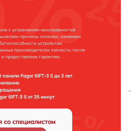
нске с устранением неисправностей
выявляем причины поломки, заменяем
ботоспособность устройства.
анные производителем запчасти, после
 и предоставляем гарантию.
 панели Fagor 6IFT-3 S до 3 лет
 желанию
бращения
or 6IFT-3 S от 35 минут
я со специалистом