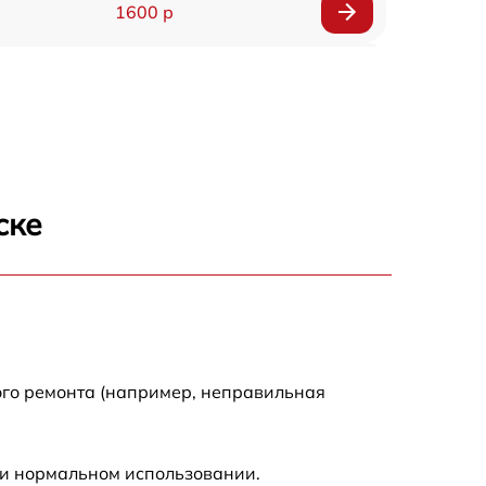
1600 р
750 р
600 р
1600 р
ске
1900 р
1600 р
ого ремонта (например, неправильная
ри нормальном использовании.