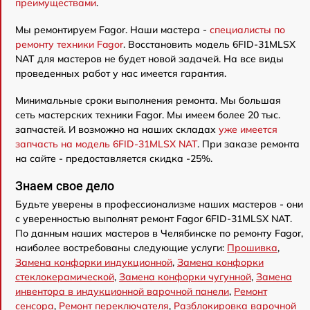
преимуществами
.
Мы ремонтируем Fagor. Наши мастера -
специалисты по
ремонту техники Fagor
. Восстановить модель 6FID-31MLSX
NAT для мастеров не будет новой задачей. На все виды
проведенных работ у нас имеется гарантия.
Минимальные сроки выполнения ремонта. Мы большая
сеть мастерских техники Fagor. Мы имеем более 20 тыс.
запчастей. И возможно на наших складах
уже имеется
запчасть на модель 6FID-31MLSX NAT
. При заказе ремонта
на сайте - предоставляется скидка -25%.
Знаем свое дело
Будьте уверены в профессионализме наших мастеров - они
с уверенностью выполнят ремонт Fagor 6FID-31MLSX NAT.
По данным наших мастеров в Челябинске по ремонту Fagor,
наиболее востребованы следующие услуги:
Прошивка
,
Замена конфорки индукционной
,
Замена конфорки
стеклокерамической
,
Замена конфорки чугунной
,
Замена
инвентора в индукционной варочной панели
,
Ремонт
сенсора
,
Ремонт переключателя
,
Разблокировка варочной