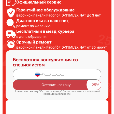
Официальный сервис
Гарантийное обслуживание
варочной панели Fagor 6FID-31MLSX NAT до 3 лет
Диагностика за наш счет,
ремонт по желанию
Бесплатный выезд курьера
в день обращения
Срочный ремонт
варочной панели Fagor 6FID-31MLSX NAT от 35 минут
Бесплатная консультация со
специалистом
Оставить заявку
Нажимая на кнопку "Оставить заявку" Вы соглашаетесь c
политикой
конфиденциальности