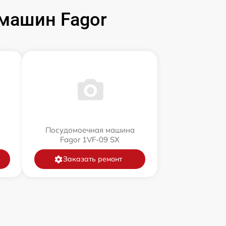
машин Fagor
Посудомоечная машина
Fagor 1VF-09 SX
Заказать ремонт