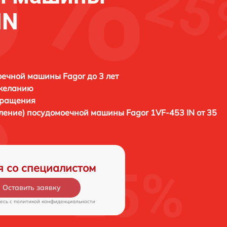
IN
ечной машины Fagor до 3 лет
 желанию
бращения
вление) посудомоечной машины
Fagor 1VF-453 IN от 35
я со специалистом
Оставить заявку
есь c
политикой конфиденциальности