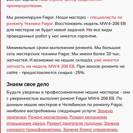
преимуществами
.
Мы ремонтируем Fagor. Наши мастера -
специалисты по
ремонту техники Fagor
. Восстановить модель MW4-206 EB
для мастеров не будет новой задачей. На все виды
проведенных работ у нас имеется гарантия.
Минимальные сроки выполнения ремонта. Мы большая
сеть мастерских техники Fagor. Мы имеем более 20 тыс.
запчастей. И возможно на наших складах
уже имеется
запчасть на модель MW4-206 EB
. При заказе ремонта на
сайте - предоставляется скидка -25%.
Знаем свое дело
Будьте уверены в профессионализме наших мастеров - они
с уверенностью выполнят ремонт Fagor MW4-206 EB. По
данным наших мастеров в Челябинске по ремонту Fagor,
наиболее востребованы следующие услуги:
Замена
лампочки
,
Ремонт магнетрона
,
Ремонт механизма
открывания двери
,
Ремонт двигателя поддона
,
Замена
силового трансформатора
,
Замена блока управления
,