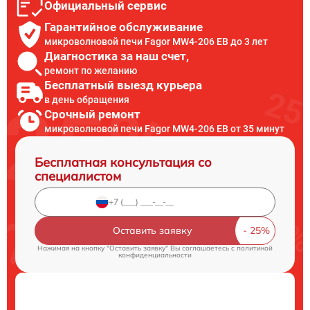
Официальный сервис
Гарантийное обслуживание
микроволновой печи Fagor MW4-206 EB до 3 лет
Диагностика за наш счет,
ремонт по желанию
Бесплатный выезд курьера
в день обращения
Срочный ремонт
микроволновой печи Fagor MW4-206 EB от 35 минут
Бесплатная консультация со
специалистом
Оставить заявку
Нажимая на кнопку "Оставить заявку" Вы соглашаетесь c
политикой
конфиденциальности